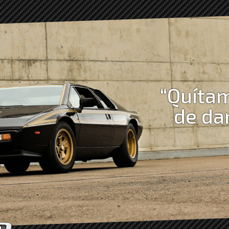
“Quítam
de da