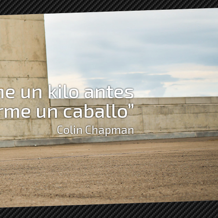
e un kilo antes
rme un caballo”
Colin Chapman